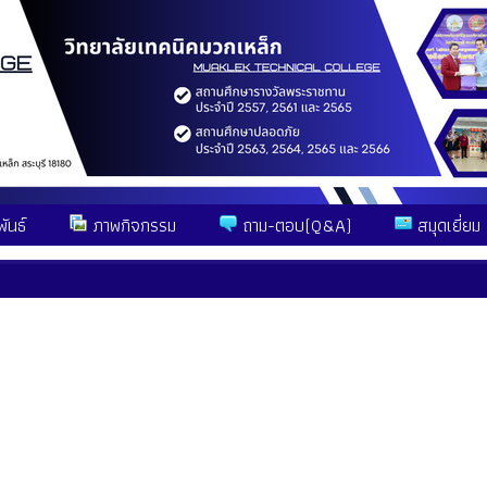
ันธ์
ภาพกิจกรรม
ถาม-ตอบ(Q&A)
สมุดเยี่ยม