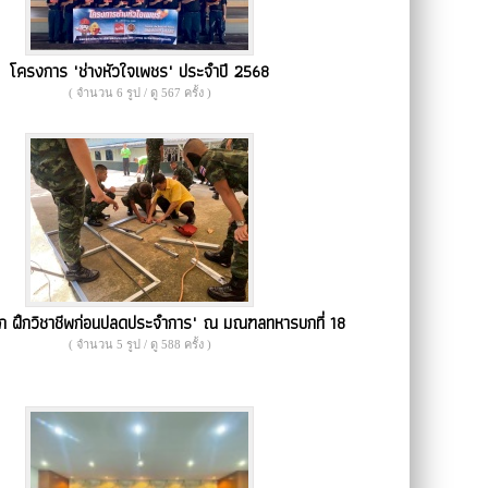
โครงการ "ช่างหัวใจเพชร" ประจำปี 2568
( จำนวน 6 รูป / ดู 567 ครั้ง )
็ก​ ฝึกวิชาชีพก่อนปลดประจำการ" ณ มณฑลทหารบกที่ 18
( จำนวน 5 รูป / ดู 588 ครั้ง )