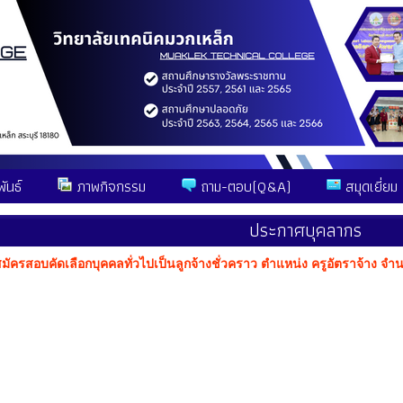
ันธ์
ภาพกิจกรรม
ถาม-ตอบ(Q&A)
สมุดเยี่ยม
ประกาศบุคลากร
สมัครสอบคัดเลือกบุคคลทั่วไปเป็นลูกจ้างชั่วคราว ตำแหน่ง ครูอัตราจ้าง จำ